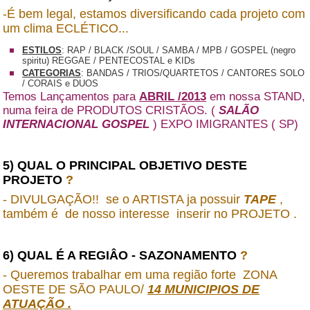
-É bem legal, estamos diversificando cada projeto com
um clima ECLÉTICO...
ESTILOS
: RAP / BLACK /SOUL / SAMBA / MPB / GOSPEL (negro
spiritu) REGGAE / PENTECOSTAL e KIDs
CATEGORIAS
: BANDAS / TRIOS/QUARTETOS / CANTORES SOLO
/ CORAIS e DUOS
Temos Lançamentos para
ABRIL /2013
em nossa STAND,
numa feira de PRODUTOS CRISTÃOS. (
SALÃO
INTERNACIONAL GOSPEL
) EXPO IMIGRANTES ( SP)
5) QUAL O PRINCIPAL OBJETIVO DESTE
PROJETO
?
- DIVULGAÇÃO!! se o ARTISTA ja possuir
TAPE
,
também é de nosso interesse inserir no PROJETO .
6) QUAL É A REGIÂO - SAZONAMENTO
?
- Queremos trabalhar em uma região forte ZONA
OESTE DE SÃO PAULO/
14 MUNICIPIOS DE
ATUAÇÃO
.