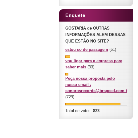
Enquete
GOSTARIA de OUTRAS
INFORMAÇÕES ALEM DESSAS
QUE ESTÃO NO SITE?
estou so de passagem
(61)
vou ligar para a empresa para
saber mais
(33)
Peça nossa proposta pelo
nosso email :
sonorosrecords@brspeed.com.br
(729)
Total de votos:
823