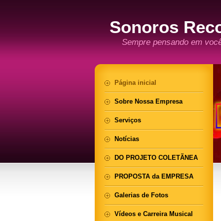
Sonoros Rec
Sempre pensando em voc
Página inicial
Sobre Nossa Empresa
Serviços
Notícias
DO PROJETO COLETÃNEA
PROPOSTA da EMPRESA
Galerias de Fotos
Vídeos e Carreira Musical