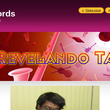
ords
Página inicial
ê