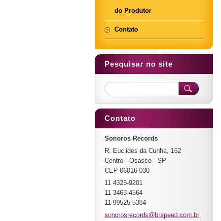
do Produtor
Contato
Pesquisar no site
Contato
Sonoros Records
R. Euclides da Cunha, 162
Centro - Osasco - SP
CEP 06016-030
11 4325-9201
11 3463-4564
11 99525-5384
sonorosr
ecords@b
rspeed.c
om.br